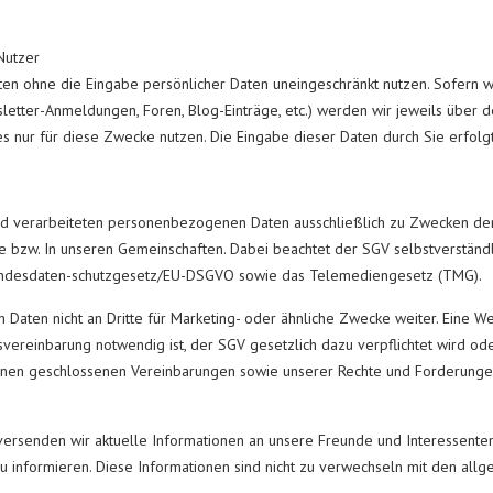
Nutzer
iten ohne die Eingabe persönlicher Daten uneingeschränkt nutzen. Sofer
letter-Anmeldungen, Foren, Blog-Einträge, etc.) werden wir jeweils über 
 nur für diese Zwecke nutzen. Die Eingabe dieser Daten durch Sie erfolgt 
d verarbeiteten personenbezogenen Daten ausschließlich zu Zwecken der 
 bzw. In unseren Gemeinschaften. Dabei beachtet der SGV selbstverständ
undesdaten-schutzgesetz/EU-DSGVO sowie das Telemediengesetz (TMG).
Daten nicht an Dritte für Marketing- oder ähnliche Zwecke weiter. Eine W
vereinbarung notwendig ist, der SGV gesetzlich dazu verpflichtet wird o
en geschlossenen Vereinbarungen sowie unserer Rechte und Forderungen e
versenden wir aktuelle Informationen an unsere Freunde und Interessente
 informieren. Diese Informationen sind nicht zu verwechseln mit den all