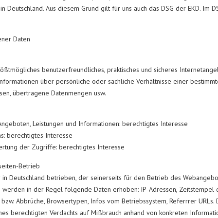
 in Deutschland. Aus diesem Grund gilt für uns auch das DSG der EKD. Im
ener Daten
größtmögliches benutzerfreundliches, praktisches und sicheres Internetang
ormationen über persönliche oder sachliche Verhältnisse einer bestimmt
essen, übertragene Datenmengen usw.
 Angeboten, Leistungen und Informationen: berechtigtes Interesse
s: berechtigtes Interesse
tung der Zugriffe: berechtigtes Interesse
seiten-Betrieb
in Deutschland betrieben, der seinerseits für den Betrieb des Webangebot
i werden in der Regel folgende Daten erhoben: IP-Adressen, Zeitstempel 
w. Abbrüche, Browsertypen, Infos vom Betriebssystem, Referrrer URLs. D
nes berechtigten Verdachts auf Mißbrauch anhand von konkreten Informatio